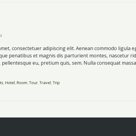
14
amet, consectetuer adipiscing elit. Aenean commodo ligula e
que penatibus et magnis dis parturient montes, nascetur ri
ec, pellentesque eu, pretium quis, sem. Nulla consequat mass
hts
,
Hotel
,
Room
,
Tour
,
Travel
,
Trip