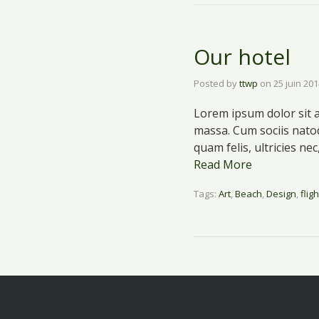
Our hotel
Posted by
ttwp
on
25 juin 20
Lorem ipsum dolor sit 
massa. Cum sociis nato
quam felis, ultricies n
Read More
Tags:
Art
,
Beach
,
Design
,
flig