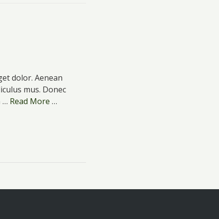
get dolor. Aenean
diculus mus. Donec
a …
Read More
…