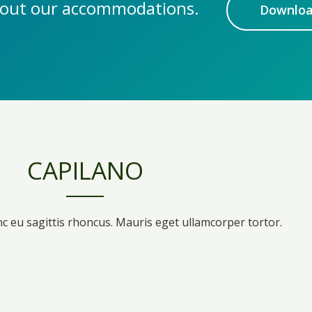
k out our accommodations.
Downlo
CAPILANO
c eu sagittis rhoncus. Mauris eget ullamcorper tortor.