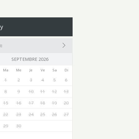
y
I
SEPTEMBRE 2026
Ma
Me
Je
Ve
Sa
Di
1
2
3
4
5
6
8
9
10
11
12
13
15
16
17
18
19
20
22
23
24
25
26
27
29
30