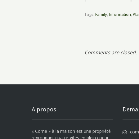
Tags:
Family
,
Information
,
Pla
Comments are closed.
A propos
Deman
« Come » à la maison est une propriété
com
regroupant quatre gîtes en plein coeur