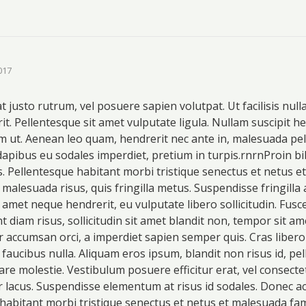
017
t justo rutrum, vel posuere sapien volutpat. Ut facilisis nulla
it. Pellentesque sit amet vulputate ligula. Nullam suscipit h
m ut. Aenean leo quam, hendrerit nec ante in, malesuada pe
dapibus eu sodales imperdiet, pretium in turpis.rnrnProin 
us. Pellentesque habitant morbi tristique senectus et netus 
 malesuada risus, quis fringilla metus. Suspendisse fringilla
it amet neque hendrerit, eu vulputate libero sollicitudin. Fu
 diam risus, sollicitudin sit amet blandit non, tempor sit am
r accumsan orci, a imperdiet sapien semper quis. Cras libero 
 faucibus nulla. Aliquam eros ipsum, blandit non risus id, pe
re molestie. Vestibulum posuere efficitur erat, vel consect
tur lacus. Suspendisse elementum at risus id sodales. Donec
habitant morbi tristique senectus et netus et malesuada fam