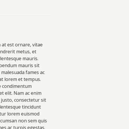
 at est ornare, vitae
endrerit metus, et
llentesque mauris.
bibendum mauris sit
et malesuada fames ac
 at lorem et tempus.
sce condimentum
et elit. Nam ac enim
justo, consectetur sit
llentesque tincidunt
etur lorem euismod
 accumsan non sem quis
es ac turpis egestas.