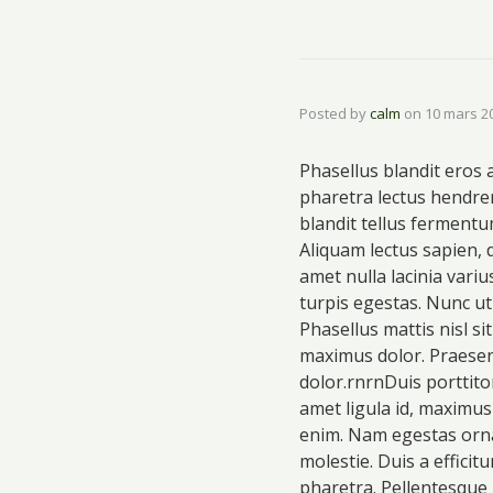
Posted by
calm
on
10 mars 2
Phasellus blandit eros a
pharetra lectus hendrer
blandit tellus fermentu
Aliquam lectus sapien, 
amet nulla lacinia vari
turpis egestas. Nunc ut
Phasellus mattis nisl s
maximus dolor. Praesent
dolor.rnrnDuis porttito
amet ligula id, maximus
enim. Nam egestas orna
molestie. Duis a effici
pharetra. Pellentesque 