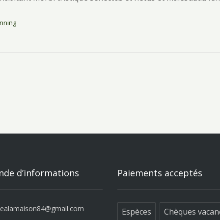
nning
de d’informations
Paiements acceptés
ealamaison84@gmail.com
Espèces
Chèques vacan